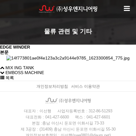
물류 관련 및 기타
EDGE WINDER
본문
MIX ING TANK
EMBOSS MACHINE
목록
개인정보처리방침
서비스 이용약관
대표자 : 이선행
사업자등록번호 : 312-86-51293
대표전화 : 041-427-6600
팩스 : 041-427-6601
본점 :충남 아산시 둔포면 이화서길 73-33
제 3공장 : (31409) 충남 아산시 둔포면 이화서길 55-30
개인정보보호책임 : 이선행(swe0801@daum.net)